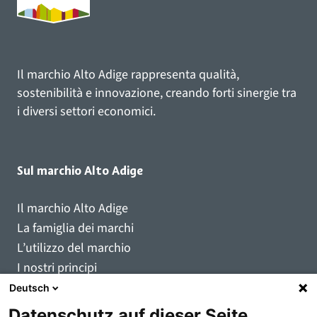
Il marchio Alto Adige rappresenta qualità,
sostenibilità e innovazione, creando forti sinergie tra
i diversi settori economici.
Sul marchio Alto Adige
Il marchio Alto Adige
La famiglia dei marchi
L’utilizzo del marchio
I nostri principi
Il marchio di qualità
Deutsch
Utenti registrati del marchio
Datenschutz auf dieser Seite